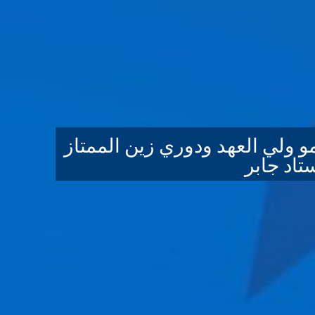
 ولي العهد ودوري زين الممتاز
ستاد جابر