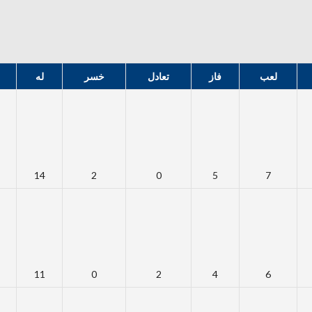
لعب
فاز
تعادل
خسر
له
14
2
0
5
7
11
0
2
4
6