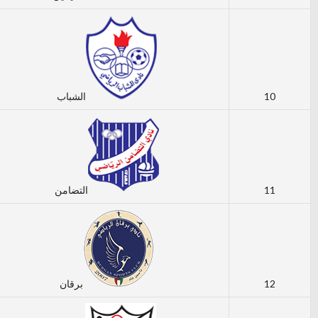
10
الشباب
11
التضامن
12
برقان