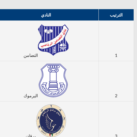
الترتيب
النادي
1
التضامن
2
اليرموك
3
برقان