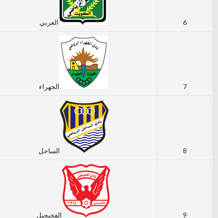
6
العربي
7
الجهراء
8
الساحل
9
الفحيحيل