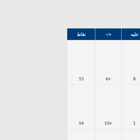
عليه
+/-
نقاط
15
+6
8
14
+10
1