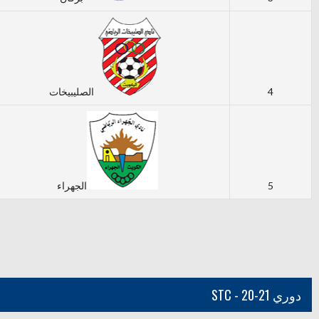
4
الصليبيخات
5
الجهراء
دوري STC - 20-21