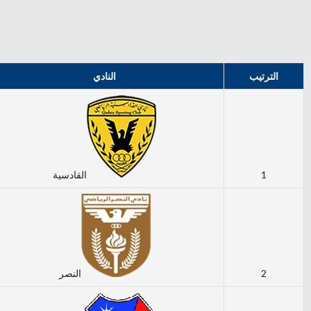
الترتيب
النادي
1
القادسية
2
النصر