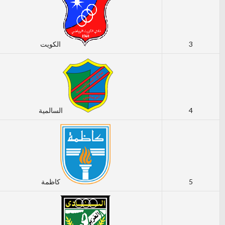
3
الكويت
4
السالمية
5
كاظمة