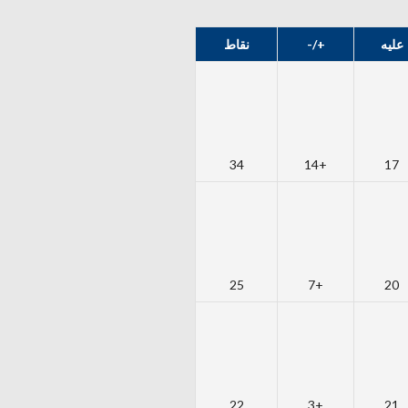
عليه
+/-
نقاط
34
+14
17
25
+7
20
22
+3
21