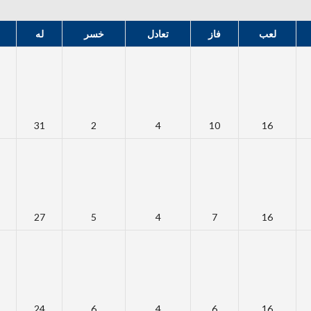
لعب
فاز
تعادل
خسر
له
31
2
4
10
16
27
5
4
7
16
24
6
4
6
16