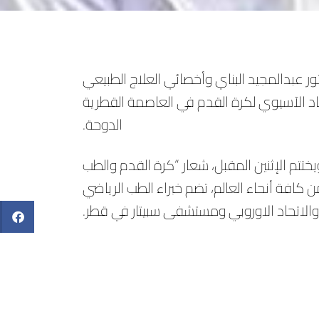
ور عبدالمجيد البناي وأخصائي العلاج الطبيعي
حاد الآسيوي لكرة القدم في العاصمة القطرية
الدوحة.
 انطلق يوم ٢ مارس الجاري ويختتم الإثنين المقبل، شعار “كرة القدم والطب
 بالتنوع”، بمشاركة أكثر من 600 مشارك من كافة أنحاء العالم، تضم خبراء الطب الرياضي
 والاتحاد الاوروبي ومستشفى سبيتار في قطر.