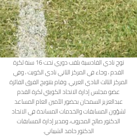
توج نادي القادسية بلقب دوري تحت 16 سنة لكرة
القدم ، وجاء في المركز الثاني نادي الكويت ، وفي
المركز الثالث النادي العربي. وقام بتتويج الفرق الفائزة
عضو مجلس إدارة الاتحاد الكويتي لكرة القدم
عبدالعزيز السمحان بحضور الأمين العام المساعد
لشؤون المسابقات والخدمات المساندة في الاتحاد
الدكتور صالح المجروب، ومدير إدارة المسابقات
الدكتور حامد الشيباني.