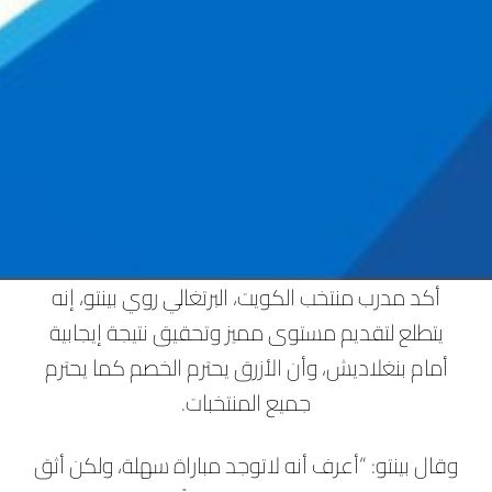
أكد مدرب منتخب الكويت، البرتغالي روي بينتو، إنه
يتطلع لتقديم مستوى مميز وتحقيق نتيجة إيجابية
أمام بنغلاديش، وأن الأزرق يحترم الخصم كما يحترم
جميع المنتخبات.
وقال بينتو: “أعرف أنه لاتوجد مباراة سهلة، ولكن أثق