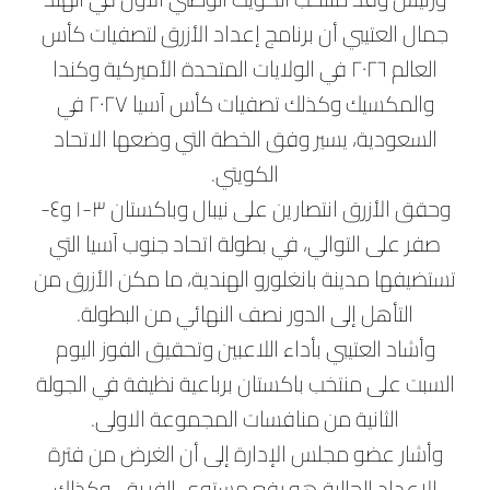
جمال العتيبي أن برنامج إعداد الأزرق لتصفيات كأس
العالم ٢٠٢٦ في الولايات المتحدة الأميركية وكندا
والمكسيك وكذلك تصفيات كأس آسيا ٢٠٢٧ في
السعودية، يسير وفق الخطة التي وضعها الاتحاد
الكويتي.
وحقق الأزرق انتصارين على نيبال وباكستان ٣-١ و٤-
صفر على التوالي، في بطولة اتحاد جنوب آسيا التي
تستضيفها مدينة بانغلورو الهندية، ما مكن الأزرق من
التأهل إلى الدور نصف النهائي من البطولة.
وأشاد العتيبي بأداء اللاعبين وتحقيق الفوز اليوم
السبت على منتخب باكستان برباعية نظيفة في الجولة
الثانية من منافسات المجموعة الاولى.
وأشار عضو مجلس الإدارة إلى أن الغرض من فترة
الإعداد الحالية هو رفع مستوى الفريق، وكذلك