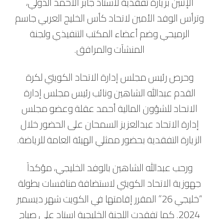
الإثنين بزيارة تفقدية لاستاد جابر الأحمد الدولي،
وترأس الوفد الأمين لاتحاد كأس الخليج العربي جاسم
الرميحي وضم أعضاء المكتب التنفيذي ولجنة
المنشآت والمرافق.
وحرص رئيس مجلس إدارة الاتحاد الكويتي لكرة
القدم عبدالله الشاهين ونائب رئيس مجلس إدارة
الاتحاد للشؤون المالية أحمد عقلة وعضو مجلس
إدارة الاتحاد عبدالعزيز السمحان على الحضور خلال
الزيارة التفقدية بحضور ممثلي الهيئة العامة للرياضة.
ورحب عبدالله الشاهين بالوفد الخليجي، مؤكداً
جهوزية الاتحاد الكويتي لاستضافة منافسات بطولة
“خليجي 26” المقرر إقامتها في الكويت شهر ديسمبر
2024. كما تفقدت اللجنة الخليجية استاد علي صباح