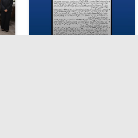
اعلان مزايدةيعلن الاتحاد الكويتي
ا
لكرة القدم عن طرح المزايدة العامة
(رقم 01/2026) الخاصة برعاية الدوري
الممتاز ودوري الدرجة الأولى
يوليو 19, 2026