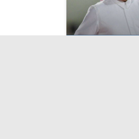
ئيس مجلس إدارة الاتحاد
لكرة القدم الشيخ أحمد
باح يوم غد، متوجهاً إلى
فانكوفر، كندا.
أبريل 27, 2026