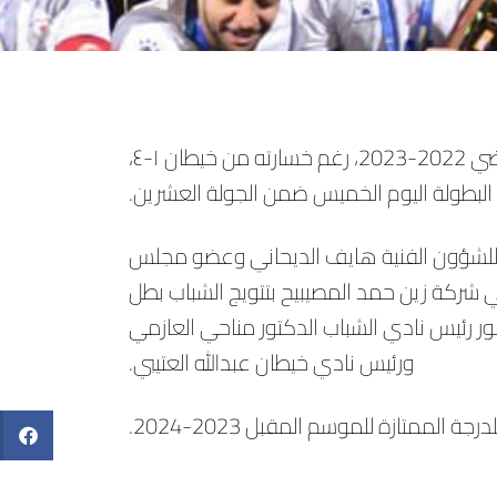
توج نادي الشباب بلقب دوري زين للدرجة الاولى للموسم الرياضي 2022-2023، رغم خسارته من خيطان ١-٤،
لبطولة اليوم الخميس ضمن الجولة العشرين.
م للشؤون الفنية هايف الديحاني وعضو مجلس
ي شركة زين حمد المصيبيح بتتويج الشباب بطل
ضور رئيس نادي الشباب الدكتور مناحي العازمي
ورئيس نادي خيطان عبدالله العتيبي.
الممتازة للموسم المقبل 2023-2024.