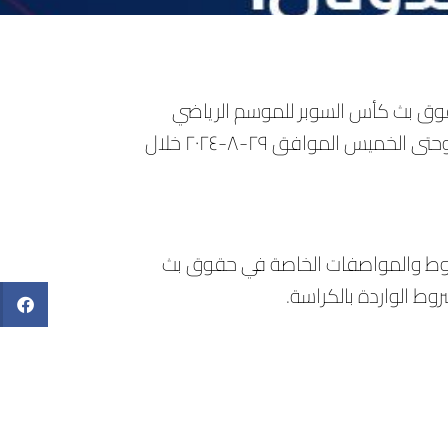
حقوق بث كأس السوبر للموسم الرياضي
٢٠٢٤-٢٠٢٥ وذلك ابتداءا من يوم الاثنين الموافق ٢٦-٨-٢٠٢٤ وحتى الخميس الموافق ٢٩-٨-٢٠٢٤ خلال
الشروط والمواصفات الخاصة في حقوق بث
وط الواردة بالكراسة.