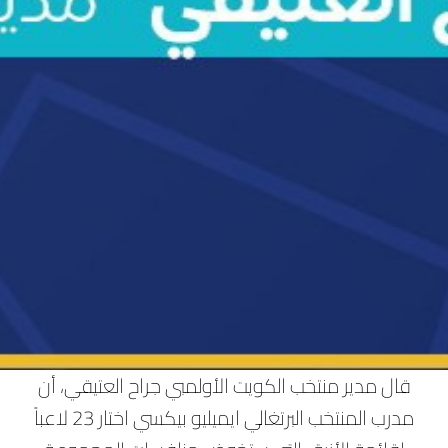
‏قال مدير منتخب الكويت الأولمبي جراح العتيقي، أن
مدرب المنتخب البرتغالي ايميليو بيكسي اختار 23 لاعباً