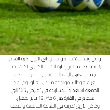
وصل وفد منتخب الكويت الوطني الأول لكرة القدم
برئاسة عضو مجلس إدارة الاتحاد الكويتي لكرة القدم
جمال العتيبي اليوم الخميس إلى مدينة البصرة
العراقية وذلك لمواجهة منتخب العراق ودياً غداً
الجمعة استعداداً للمشاركة في “خليجي 25” التي
ستقام في الفترة من 6 حتى 19 يناير المقبل.
وخاض الأزرق تدريبه في الساعة الخامسة والنصف