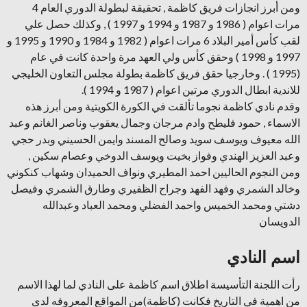
ومن أبرز انجازات فريق كاظمة , تحقيقة لبطولة الدوري العام 4
مرات اعوام ( 1986 و 1987 و 1994 و 1997 ) , وكذلك حصل علي
لقب كأس أمير البلاد 6 مرات اعوام ( 1982 و 1984 و 1990 و 1995 و
1997 و 1998 ) وحقق كأس ولي العهد مرة واحدة كانت في عام
(1995 ) . وخارجيا حقق فريق كاظمة بطولة مجلس التعاون الخليجي
للاندية ابطال الدوري مرتين اعوام ( 1987 و 1994 ).
وقدم نادي كاظمة نجوما تألقت في الكورة الكويتية ومن أبرز هذه
الاسماء , حمود فليطح وادم مرجان وجمال يعقوب وناصر الغانم وعبد
الله معيوف ويوسف سويد وصالح المسند وايمن الحسيني وبدر حجي
وعبد العزيز الهندي وفواز بخيت ويوسف الدوخي وعصام سكين ,
ومن النجوم الحاليين احمد المطيري ونواف الحميدان وشهاب كنكوني
وخالد الشمري وفهد الفهد وجراح الظفيري وطارق الشمري وفيصل
دشتي ومحمد الخميس واحمد الفضلي ومحمد العباد وعبدالله
الدويسان
اسم النادي
رأت اللجنة التأسيسة اطلاق اسم كاظمة على النادي لما لهذا الاسم
من اهمية في التاريخ فكانت (كاظمة)من المواقع المعروفه لدى