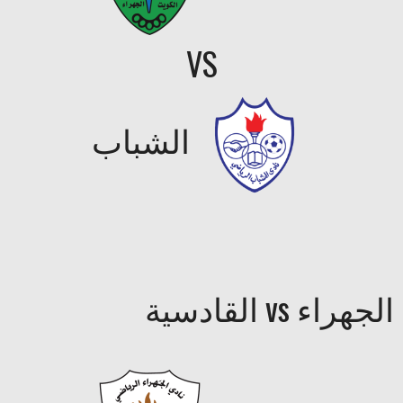
VS
الشباب
الجهراء vs القادسية