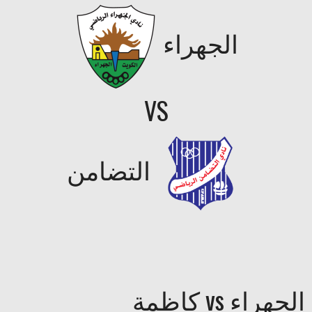
الجهراء
VS
التضامن
الجهراء vs كاظمة