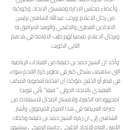
وأعضاء مجلس الادارة ومنتسبي الاتحاد، وكوكبة
من رجال الاعلام. ورحب عبدالله الشاهين برئيس
الاتحادين القطري والخليجي والوفد المرافق له
وبرجال الاعلام، متمنيا لهم طيب الاقامة في بلدهم
الثاني الكويت.
وأكد ان الشيخ حمد بن خليفة من القيادات الرياضية
التي ساهمت بشكل كبير في تطوير كرة القدم سواء
في قطر أو الخليج، مؤكدا ان انتخابه لعضوية المكتب
التنفيذي بالاتحاد الدولي ” فيفا” يأتي تتويجا
لمجهوداته الكبيرة، ولافساح المجال للاستفادة من
خبراته العريضة في هذا المركز المرموق. وأشار
الشاهين إلى ان زيارة الشيخ حمد بن خليفة وكذلك
الأمين العام للاتحاد الخليجي جاسم الرميحي ستشهد