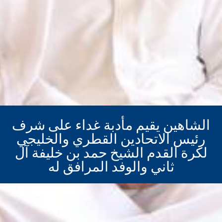
الشاهين يقيم مأدبة غداء على شرف
رئيس الاتحادين القطري والخليجي
لكرة القدم الشيخ حمد بن خليفة آل
ثاني والوفد المرافق له