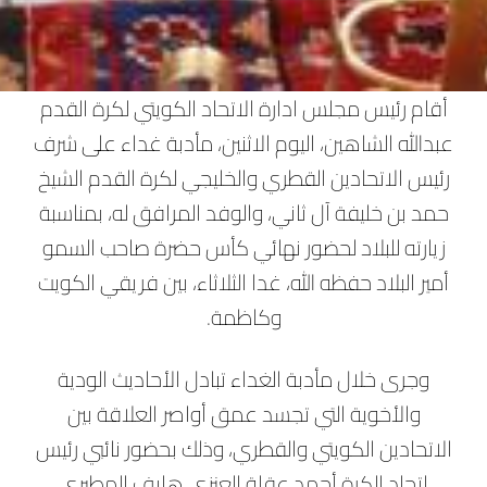
أقام رئيس مجلس ادارة الاتحاد الكويتي لكرة القدم
عبدالله الشاهين، اليوم الاثنين، مأدبة غداء على شرف
رئيس الاتحادين القطري والخليجي لكرة القدم الشيخ
حمد بن خليفة آل ثاني، والوفد المرافق له، بمناسبة
زيارته للبلاد لحضور نهائي كأس حضرة صاحب السمو
أمير البلاد حفظه الله، غدا الثلاثاء، بين فريقي الكويت
وكاظمة.
وجرى خلال مأدبة الغداء تبادل الأحاديث الودية
والأخوية التي تجسد عمق أواصر العلاقة بين
الاتحادين الكويتي والقطري، وذلك بحضور نائبي رئيس
اتحاد الكرة أحمد عقلة العنزي هايف المطيري