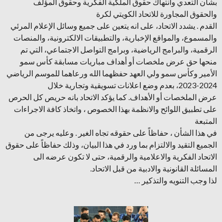
بشأن التعدي وانتهاك حقوق الملكية الفكرية وحقوق المؤلف
والحقوق المجاورة للاتحاد الكويتي لكرة
القدم . يشدد الاتحاد، على انه يتعين على جميع وسائل الإعلام المرئي
والمسموع، والمواقع الإخبارية، والتطبيقات الالكترونية، والمنصات
الرقمية، والبرامج الرياضية، وبرامج التواصل الاجتماعي، التي تم
منحها حق عرض ملخصات أو أهداف مباريات مسابقة كأس سمو
الأمير وكأس سمو ولي العهد حفظهما الله ورعاهما للموسم الرياضي
2024-2023، بعدم وضع اعلانات تسويقية وتجارية خلال
عرض الملخصات أو الأهداف. كما يؤكد الاتحاد بانه حريص كل الحرص
على تطبيق اللوائح والانظمة بهذا الخصوص ، واتخاذ كافة الاجراءات
المتبعة
في هذا الشأن ، حفاظاً على حقوقه تجاه الغير . وعليه يرجى من
الجميع التقيد والالتزام بما ورد في هذا البيان، وذلك حفاظاً على حقوق
الاتحاد الفكرية والاعلامية والرقمية، حتى لا تكون عرضه الى
المسائلة القانونية والادبية من قبل الاتحاد.
لذا وجب التنويه والتذكير …