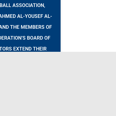
BALL ASSOCIATION,
AHMED AL-YOUSEF AL-
 AND THE MEMBERS OF
DERATION’S BOARD OF
TORS EXTEND THEIR
T CONGRATULATIONS
BLESSINGS TO HIS
SS THE CROWN PRINCE
H SABAH KHALED AL-
MAD AL-SABAH.