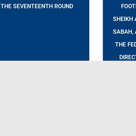
THE SEVENTEENTH ROUND
FOOT
SHEIKH 
SABAH,
THE FE
DIREC
WARMES
AND 
HIGHNE
SHEIK
HA