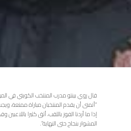
‏قال روي بينتو مدرب المنتخب الكويتي في المؤ
“أتمنى أن يقدم المنتخبان مباراة ممتعة، ويجب 
إذا ما أردنا الفوز باللقب، أثق كثيرا باللا
المشوار بنجاح حتى النهاية”.‏