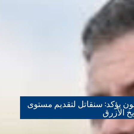
نون يؤكد: سنقاتل لتقديم مستوى
يخ الأزرق