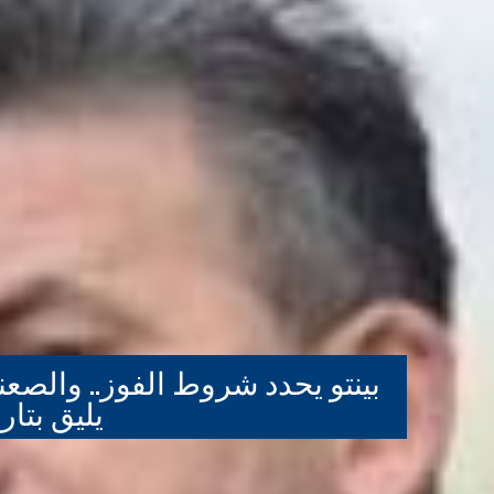
بينتو يحدد شروط الفوز.. والصع
يليق بتار