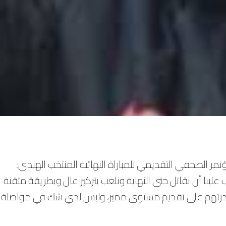
تمر الصحفي التقديمي للمباراة النهائية المنتخب الهندي:
علينا أن نقاتل حتى النهاية ونلعب بتركيز عال وبطريقة متقنة
عبين وقدرتهم على تقديم مستوى مميز، وليس لدي شك في مواصلة