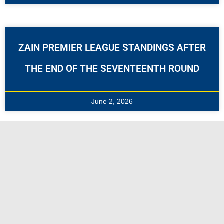
ZAIN PREMIER LEAGUE STANDINGS AFTER
THE END OF THE SEVENTEENTH ROUND
June 2, 2026
THE CHAIRMAN OF THE BOARD OF
DIRECTORS OF THE KUWAIT FOOTBALL
ASSOCIATION, SHEIKH AHMED AL-YOUSEF
AL-SABAH, AND THE MEMBERS OF THE