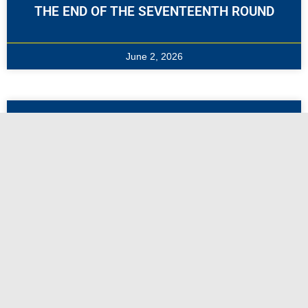
THE END OF THE SEVENTEENTH ROUND
June 2, 2026
THE CHAIRMAN OF THE BOARD OF
DIRECTORS OF THE KUWAIT FOOTBALL
ASSOCIATION, SHEIKH AHMED AL-YOUSEF
AL-SABAH, AND THE MEMBERS OF THE
FEDERATION’S BOARD OF DIRECTORS
EXTEND THEIR WARMEST
CONGRATULATIONS AND BLESSINGS TO