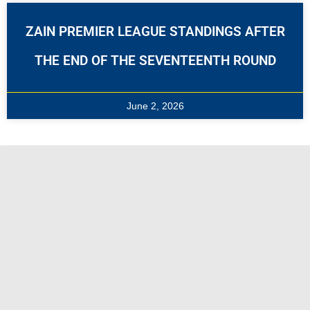
ZAIN PREMIER LEAGUE STANDINGS AFTER
THE END OF THE SEVENTEENTH ROUND
June 2, 2026
THE CHAIRMAN OF THE BOARD OF
DIRECTORS OF THE KUWAIT FOOTBALL
ASSOCIATION, SHEIKH AHMED AL-YOUSEF
AL-SABAH, AND THE MEMBERS OF THE
FEDERATION’S BOARD OF DIRECTORS