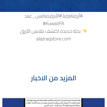
‫#أزرقنا
بيرقنا‬ ‫#الأزرق
بحلة جديدة اكتشف ملابس الأزرق
‪alazraqstore.com
المزيد من الاخبار