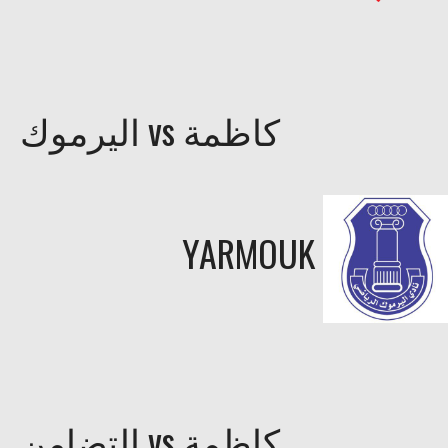
اليرموك vs كاظمة
YARMOUK
التضامن vs كاظمة