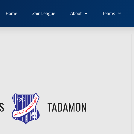
Home
Zain League
About
Teams
S
TADAMON