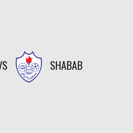
VS
SHABAB