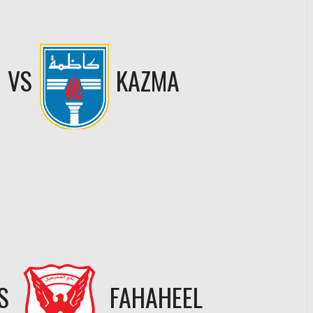
VS
KAZMA
S
FAHAHEEL