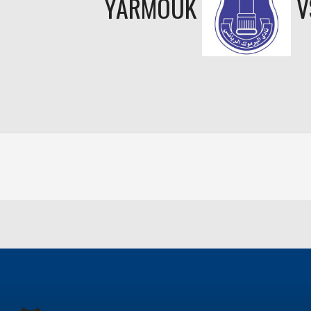
YARMOUK
V