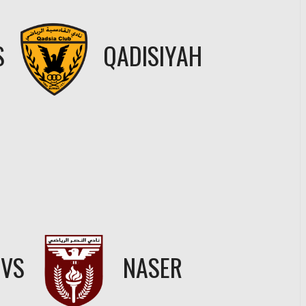
S
QADISIYAH
VS
NASER