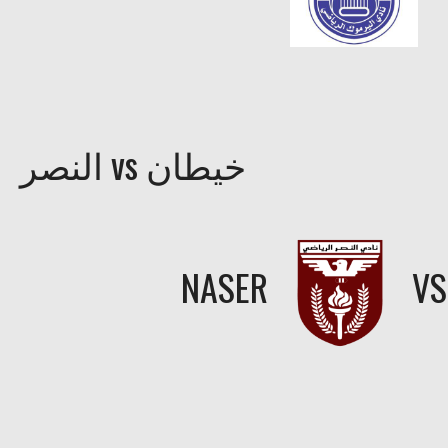
النصر vs خيطان
NASER
V