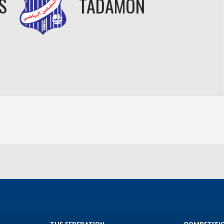
S
TADAMON